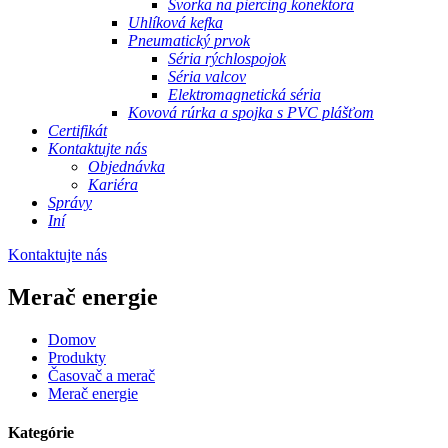
Svorka na piercing konektora
Uhlíková kefka
Pneumatický prvok
Séria rýchlospojok
Séria valcov
Elektromagnetická séria
Kovová rúrka a spojka s PVC plášťom
Certifikát
Kontaktujte nás
Objednávka
Kariéra
Správy
Iní
Kontaktujte nás
Merač energie
Domov
Produkty
Časovač a merač
Merač energie
Kategórie