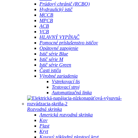
Prúdový chránič (RCBO)
Hydraulický istič
MCCB
MPCB
ACB
VCB
HLAVNÝ VYPÍNAČ
Pomocné príslušenstvo ističov
Opätovné zapojenie
Istič série Blue
Istič série M
Istič série Green
Časti ističa
Výrobné zariadenia
Vstrekovací lis
Testovací stroj
Automatizačná linka
Rozvodná skrinka
Americká rozvodná skrinka
Kov
Plast
Kryt
Kovový základný plastový kryt