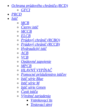
Ochrana prúdového chrániča (RCD)
GFCI
PRCD
Istič
MCB
Čierny istič
MCCB
ELCB
Prúdový chránič (RCBO)
Prúdový chránič (RCCB)
Hydraulický istič
ACB
VCB
Opätovné zapojenie
MPCB
HLAVNÝ VYPÍNAČ
Pomocné príslušenstvo ističov
Istič série Blue
Istič série M
Istič série Green
Časti ističa
Výrobné zariadenia
Vstrekovací lis
Testovací stroj