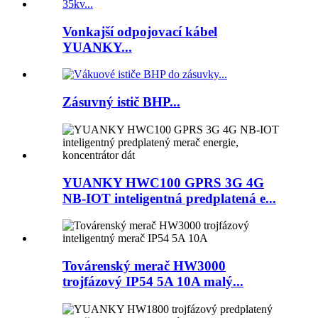
Vonkajší odpojovací kábel
YUANKY...
Zásuvný istič BHP...
YUANKY HWC100 GPRS 3G 4G
NB-IOT inteligentná predplatená e...
Továrenský merač HW3000
trojfázový IP54 5A 10A malý...