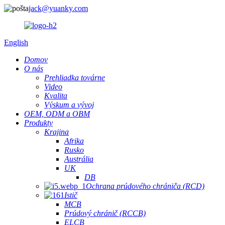
jack@yuanky.com
English
Domov
O nás
Prehliadka továrne
Video
Kvalita
Výskum a vývoj
OEM, ODM a OBM
Produkty
Krajina
Afrika
Rusko
Austrália
UK
DB
Ochrana prúdového chrániča (RCD)
Istič
MCB
Prúdový chránič (RCCB)
ELCB