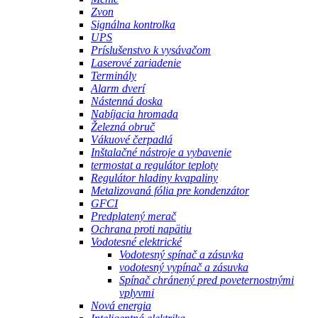
Zvon
Signálna kontrolka
UPS
Príslušenstvo k vysávačom
Laserové zariadenie
Terminály
Alarm dverí
Nástenná doska
Nabíjacia hromada
Železná obruč
Vákuové čerpadlá
Inštalačné nástroje a vybavenie
termostat a regulátor teploty
Regulátor hladiny kvapaliny
Metalizovaná fólia pre kondenzátor
GFCI
Predplatený merač
Ochrana proti napätiu
Vodotesné elektrické
Vodotesný spínač a zásuvka
vodotesný vypínač a zásuvka
Spínač chránený pred poveternostnými
vplyvmi
Nová energia