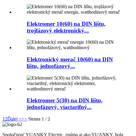
Elektromer 10(60) na DIN lištu,
trojfázový elektronický...
Elektronický merač 10(60) na DIN
lištu, jednofázový...
Elektromer 5(30) na DIN lištu,
jednofázový, viactarifný...
1
2
Ďalej >
>>
Strana 1 / 2
Spoločnosť YUANKY Electric, známa aj ako YUANKY, bola