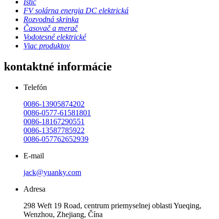
Istič
FV solárna energia DC elektrická
Rozvodná skrinka
Časovač a merač
Vodotesné elektrické
Viac produktov
kontaktné informácie
Telefón
0086-13905874202
0086-0577-61581801
0086-18167290551
0086-13587785922
0086-057762652939
E-mail
jack@yuanky.com
Adresa
298 Weft 19 Road, centrum priemyselnej oblasti Yueqing,
Wenzhou, Zhejiang, Čína