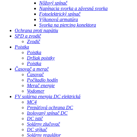
Nôžový spínač
Napínacia svorka a závesná svorka
Fotoelektrický spínač
Výkonová armatúra
Svorka na piercing konektora
Ochrana proti napätiu
SPD a zvodič
Zvodič
Poistka
Poistka
Držiak poistky
Poistka
Časovač a merač
Časovač
Počítadlo hodín
Merač energie
Vodomer
FV solárna energia DC elektrická
MC4
Prepäťová ochrana DC
Izolovaný spínač DC
DC istič
Solárny zlučovač
DC stýkač
Solárny regulátor