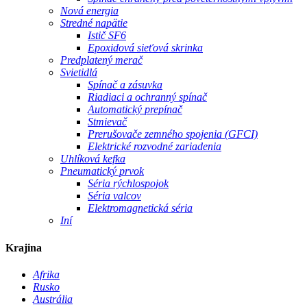
Nová energia
Stredné napätie
Istič SF6
Epoxidová sieťová skrinka
Predplatený merač
Svietidlá
Spínač a zásuvka
Riadiaci a ochranný spínač
Automatický prepínač
Stmievač
Prerušovače zemného spojenia (GFCI)
Elektrické rozvodné zariadenia
Uhlíková kefka
Pneumatický prvok
Séria rýchlospojok
Séria valcov
Elektromagnetická séria
Iní
Krajina
Afrika
Rusko
Austrália