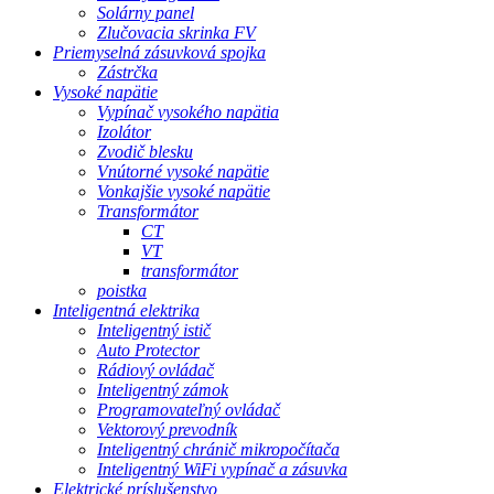
Solárny panel
Zlučovacia skrinka FV
Priemyselná zásuvková spojka
Zástrčka
Vysoké napätie
Vypínač vysokého napätia
Izolátor
Zvodič blesku
Vnútorné vysoké napätie
Vonkajšie vysoké napätie
Transformátor
CT
VT
transformátor
poistka
Inteligentná elektrika
Inteligentný istič
Auto Protector
Rádiový ovládač
Inteligentný zámok
Programovateľný ovládač
Vektorový prevodník
Inteligentný chránič mikropočítača
Inteligentný WiFi vypínač a zásuvka
Elektrické príslušenstvo