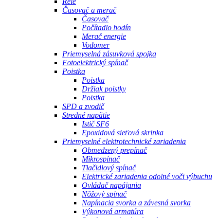
Relé
Časovač a merač
Časovač
Počítadlo hodín
Merač energie
Vodomer
Priemyselná zásuvková spojka
Fotoelektrický spínač
Poistka
Poistka
Držiak poistky
Poistka
SPD a zvodič
Stredné napätie
Istič SF6
Epoxidová sieťová skrinka
Priemyselné elektrotechnické zariadenia
Obmedzený prepínač
Mikrospínač
Tlačidlový spínač
Elektrické zariadenia odolné voči výbuchu
Ovládač napájania
Nôžový spínač
Napínacia svorka a závesná svorka
Výkonová armatúra