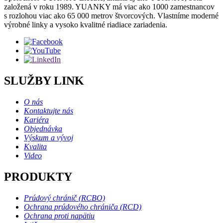
založená v roku 1989. YUANKY má viac ako 1000 zamestnancov
s rozlohou viac ako 65 000 metrov štvorcových. Vlastníme moderné
výrobné linky a vysoko kvalitné riadiace zariadenia.
SLUŽBY LINK
O nás
Kontaktujte nás
Kariéra
Objednávka
Výskum a vývoj
Kvalita
Video
PRODUKTY
Prúdový chránič (RCBO)
Ochrana prúdového chrániča (RCD)
Ochrana proti napätiu