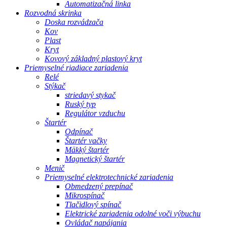
Automatizačná linka
Rozvodná skrinka
Doska rozvádzača
Kov
Plast
Kryt
Kovový základný plastový kryt
Priemyselné riadiace zariadenia
Relé
Stýkač
striedavý stykač
Ruský typ
Regulátor vzduchu
Štartér
Odpínač
Štartér vačky
Mäkký štartér
Magnetický štartér
Menič
Priemyselné elektrotechnické zariadenia
Obmedzený prepínač
Mikrospínač
Tlačidlový spínač
Elektrické zariadenia odolné voči výbuchu
Ovládač napájania