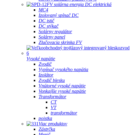
FV solárna energia DC elektrická
MC4
Izolovaný spínač DC
DC istič
DC stýkač
Solárny regulátor
Solárny panel
Zlučovacia skrinka FV
Vysoké napätie
Zvodič
Vypínač vysokého napätia
Izolátor
Zvodič blesku
Vnútorné vysoké napätie
Vonkajšie vysoké napätie
Transformátor
CT
VT
transformátor
poistka
Viac produktov
Zástrčka
Menič