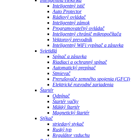
Inteligentná elektrika
Inteligentný istič
Auto Protector
Rádiový ovládač
Inteligentný zámok
Programovateľný ovládač
Inteligentný chránič mikropočítača
Vektorový prevodník
Inteligentný WiFi vypínač a zásuvka
Svietidlá
Spínač a zásuvka
Riadiaci a ochranný spínač
Automatický prepínač
Stmievač
Prerušovače zemného spojenia (GFCI)
Elektrické rozvodné zariadenia
Štartér
Odpínač
Štartér vačky
Mäkký štartér
Magnetický štartér
Stýkač
striedavý stykač
Ruský typ
Regulátor vzduchu