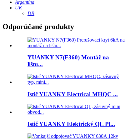
Argentína
UK
DB
Odporúčané produkty
YUANKY N7(F360) Montáž na
lištu...
Istič YUANKY Electrical MHQC ...
Istič YUANKY Elektrický QL Pl...