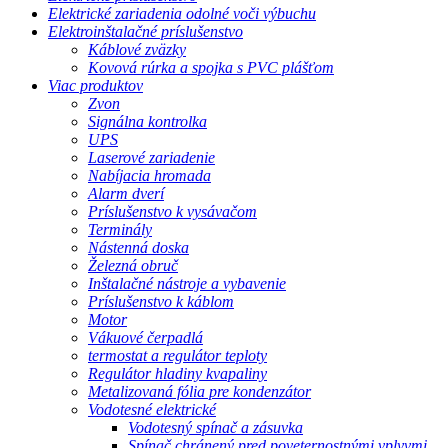
Elektrické zariadenia odolné voči výbuchu
Elektroinštalačné príslušenstvo
Káblové zväzky
Kovová rúrka a spojka s PVC plášťom
Viac produktov
Zvon
Signálna kontrolka
UPS
Laserové zariadenie
Nabíjacia hromada
Alarm dverí
Príslušenstvo k vysávačom
Terminály
Nástenná doska
Železná obruč
Inštalačné nástroje a vybavenie
Príslušenstvo k káblom
Motor
Vákuové čerpadlá
termostat a regulátor teploty
Regulátor hladiny kvapaliny
Metalizovaná fólia pre kondenzátor
Vodotesné elektrické
Vodotesný spínač a zásuvka
Spínač chránený pred poveternostnými vplyvmi