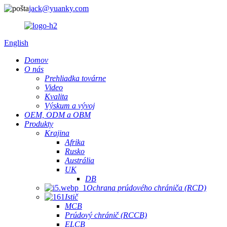
jack@yuanky.com
English
Domov
O nás
Prehliadka továrne
Video
Kvalita
Výskum a vývoj
OEM, ODM a OBM
Produkty
Krajina
Afrika
Rusko
Austrália
UK
DB
Ochrana prúdového chrániča (RCD)
Istič
MCB
Prúdový chránič (RCCB)
ELCB