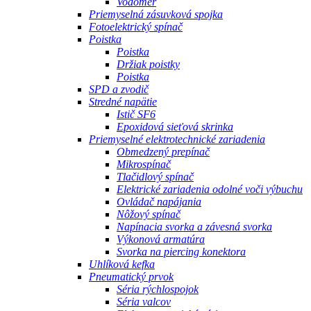
Vodomer
Priemyselná zásuvková spojka
Fotoelektrický spínač
Poistka
Poistka
Držiak poistky
Poistka
SPD a zvodič
Stredné napätie
Istič SF6
Epoxidová sieťová skrinka
Priemyselné elektrotechnické zariadenia
Obmedzený prepínač
Mikrospínač
Tlačidlový spínač
Elektrické zariadenia odolné voči výbuchu
Ovládač napájania
Nôžový spínač
Napínacia svorka a závesná svorka
Výkonová armatúra
Svorka na piercing konektora
Uhlíková kefka
Pneumatický prvok
Séria rýchlospojok
Séria valcov