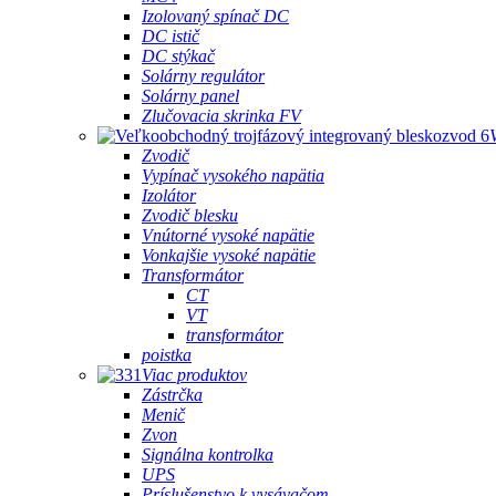
Izolovaný spínač DC
DC istič
DC stýkač
Solárny regulátor
Solárny panel
Zlučovacia skrinka FV
Zvodič
Vypínač vysokého napätia
Izolátor
Zvodič blesku
Vnútorné vysoké napätie
Vonkajšie vysoké napätie
Transformátor
CT
VT
transformátor
poistka
Viac produktov
Zástrčka
Menič
Zvon
Signálna kontrolka
UPS
Príslušenstvo k vysávačom