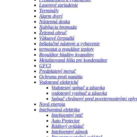
Laserové zariadenie
Terminály
Alarm dverí
Nástenná doska
Nabíjacia hromada
Železná obruč
Vákuové čerpadlá
Inštalačné nástroje a vybavenie
termostat a regulátor teploty
Regulátor hladiny kvapaliny
Metalizovaná fólia pre kondenzátor
GFCI
Predplatený merač
Ochrana proti napätiu
Vodotesné elektrické
Vodotesný spínač a zásuvka
vodotesný vypínač a zásuvka
Spínač chránený pred poveternostnými vply
Nová energia
Inteligentná elektrika
Inteligentný istič
Auto Protector
Rádiový ovládač
Inteligentný zámok