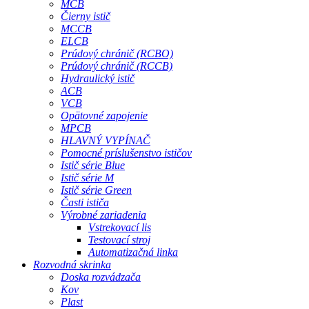
MCB
Čierny istič
MCCB
ELCB
Prúdový chránič (RCBO)
Prúdový chránič (RCCB)
Hydraulický istič
ACB
VCB
Opätovné zapojenie
MPCB
HLAVNÝ VYPÍNAČ
Pomocné príslušenstvo ističov
Istič série Blue
Istič série M
Istič série Green
Časti ističa
Výrobné zariadenia
Vstrekovací lis
Testovací stroj
Automatizačná linka
Rozvodná skrinka
Doska rozvádzača
Kov
Plast