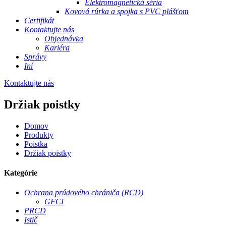
Elektromagnetická séria
Kovová rúrka a spojka s PVC plášťom
Certifikát
Kontaktujte nás
Objednávka
Kariéra
Správy
Iní
Kontaktujte nás
Držiak poistky
Domov
Produkty
Poistka
Držiak poistky
Kategórie
Ochrana prúdového chrániča (RCD)
GFCI
PRCD
Istič