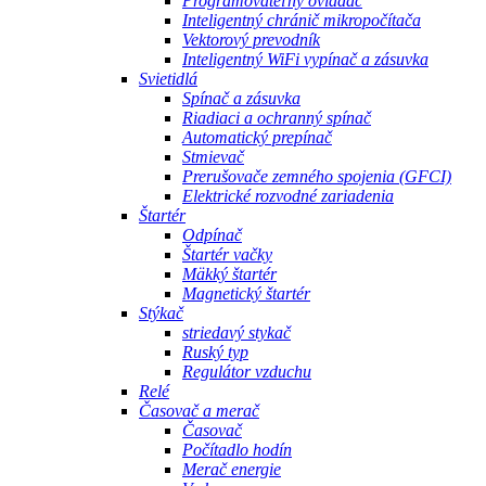
Programovateľný ovládač
Inteligentný chránič mikropočítača
Vektorový prevodník
Inteligentný WiFi vypínač a zásuvka
Svietidlá
Spínač a zásuvka
Riadiaci a ochranný spínač
Automatický prepínač
Stmievač
Prerušovače zemného spojenia (GFCI)
Elektrické rozvodné zariadenia
Štartér
Odpínač
Štartér vačky
Mäkký štartér
Magnetický štartér
Stýkač
striedavý stykač
Ruský typ
Regulátor vzduchu
Relé
Časovač a merač
Časovač
Počítadlo hodín
Merač energie