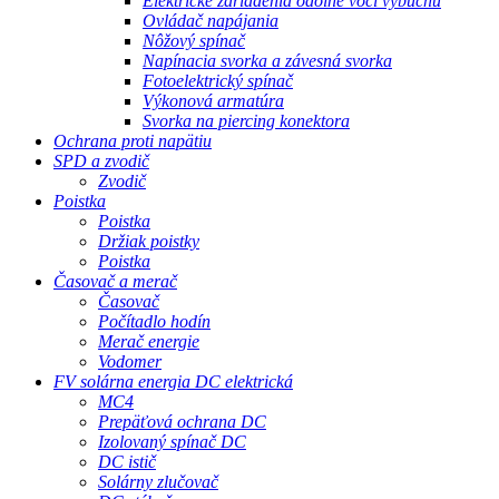
Elektrické zariadenia odolné voči výbuchu
Ovládač napájania
Nôžový spínač
Napínacia svorka a závesná svorka
Fotoelektrický spínač
Výkonová armatúra
Svorka na piercing konektora
Ochrana proti napätiu
SPD a zvodič
Zvodič
Poistka
Poistka
Držiak poistky
Poistka
Časovač a merač
Časovač
Počítadlo hodín
Merač energie
Vodomer
FV solárna energia DC elektrická
MC4
Prepäťová ochrana DC
Izolovaný spínač DC
DC istič
Solárny zlučovač