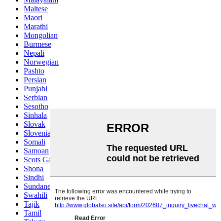
Maltese
Maori
Marathi
Mongolian
Burmese
Nepali
Norwegian
Pashto
Persian
Punjabi
Serbian
Sesotho
Sinhala
Slovak
Slovenian
Somali
Samoan
Scots Gaelic
Shona
Sindhi
Sundanese
Swahili
Tajik
Tamil