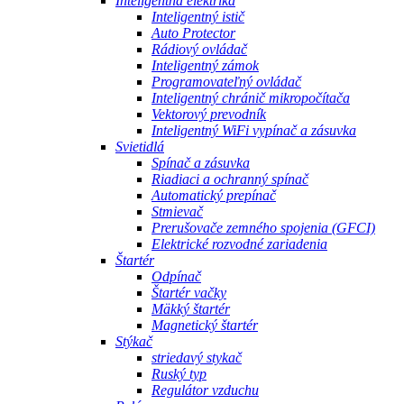
Inteligentná elektrika
Inteligentný istič
Auto Protector
Rádiový ovládač
Inteligentný zámok
Programovateľný ovládač
Inteligentný chránič mikropočítača
Vektorový prevodník
Inteligentný WiFi vypínač a zásuvka
Svietidlá
Spínač a zásuvka
Riadiaci a ochranný spínač
Automatický prepínač
Stmievač
Prerušovače zemného spojenia (GFCI)
Elektrické rozvodné zariadenia
Štartér
Odpínač
Štartér vačky
Mäkký štartér
Magnetický štartér
Stýkač
striedavý stykač
Ruský typ
Regulátor vzduchu