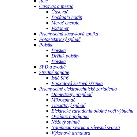
Relé
Časovač a merač
Časovač
Počítadlo hodín
Merač energie
Vodomer
Priemyselná zásuvková spojka
Fotoelektrický spínač
Poistka
Poistka
Držiak poistky
Poistka
SPD a zvodič
Stredné napätie
Istič SF6
Epoxidová sieťová skrinka
Priemyselné elektrotechnické zariadenia
Obmedzený prepínač
Mikrospínač
Tlačidlový spínač
Elektrické zariadenia odolné voči výbuchu
Ovládač napájania
Nôžový spínač
Napínacia svorka a závesná svorka
Výkonová armatúra