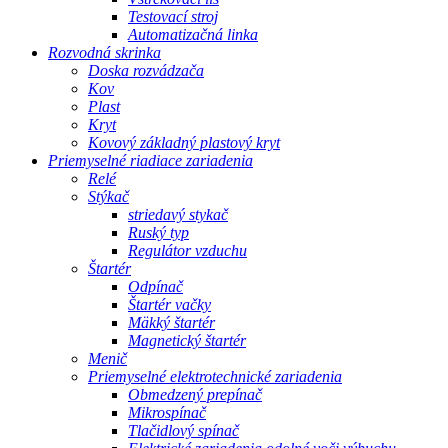
Testovací stroj
Automatizačná linka
Rozvodná skrinka
Doska rozvádzača
Kov
Plast
Kryt
Kovový základný plastový kryt
Priemyselné riadiace zariadenia
Relé
Stýkač
striedavý stykač
Ruský typ
Regulátor vzduchu
Štartér
Odpínač
Štartér vačky
Mäkký štartér
Magnetický štartér
Menič
Priemyselné elektrotechnické zariadenia
Obmedzený prepínač
Mikrospínač
Tlačidlový spínač