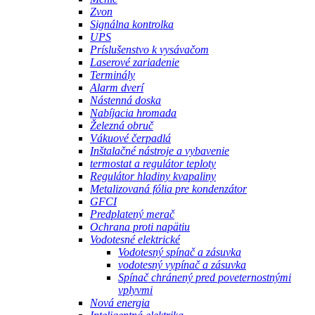
Zvon
Signálna kontrolka
UPS
Príslušenstvo k vysávačom
Laserové zariadenie
Terminály
Alarm dverí
Nástenná doska
Nabíjacia hromada
Železná obruč
Vákuové čerpadlá
Inštalačné nástroje a vybavenie
termostat a regulátor teploty
Regulátor hladiny kvapaliny
Metalizovaná fólia pre kondenzátor
GFCI
Predplatený merač
Ochrana proti napätiu
Vodotesné elektrické
Vodotesný spínač a zásuvka
vodotesný vypínač a zásuvka
Spínač chránený pred poveternostnými
vplyvmi
Nová energia