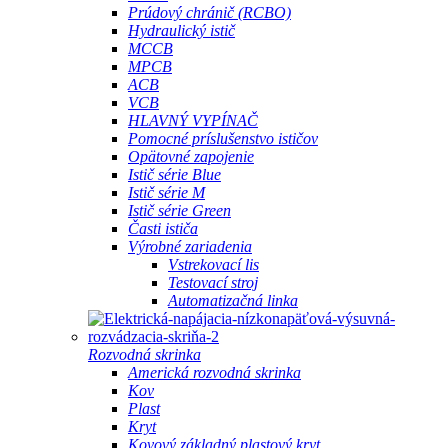
Prúdový chránič (RCBO)
Hydraulický istič
MCCB
MPCB
ACB
VCB
HLAVNÝ VYPÍNAČ
Pomocné príslušenstvo ističov
Opätovné zapojenie
Istič série Blue
Istič série M
Istič série Green
Časti ističa
Výrobné zariadenia
Vstrekovací lis
Testovací stroj
Automatizačná linka
Rozvodná skrinka
Americká rozvodná skrinka
Kov
Plast
Kryt
Kovový základný plastový kryt