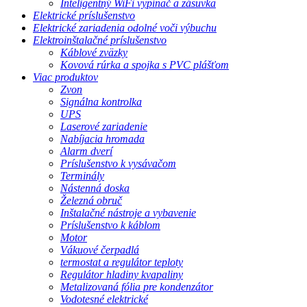
Inteligentný WiFi vypínač a zásuvka
Elektrické príslušenstvo
Elektrické zariadenia odolné voči výbuchu
Elektroinštalačné príslušenstvo
Káblové zväzky
Kovová rúrka a spojka s PVC plášťom
Viac produktov
Zvon
Signálna kontrolka
UPS
Laserové zariadenie
Nabíjacia hromada
Alarm dverí
Príslušenstvo k vysávačom
Terminály
Nástenná doska
Železná obruč
Inštalačné nástroje a vybavenie
Príslušenstvo k káblom
Motor
Vákuové čerpadlá
termostat a regulátor teploty
Regulátor hladiny kvapaliny
Metalizovaná fólia pre kondenzátor
Vodotesné elektrické