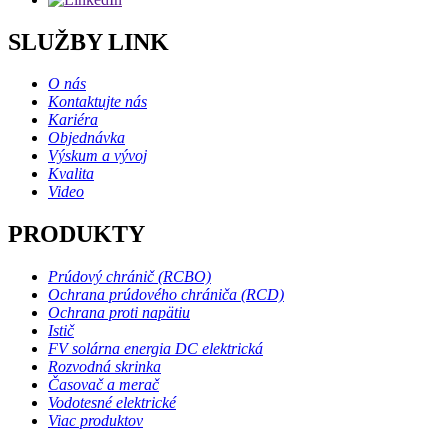
SLUŽBY LINK
O nás
Kontaktujte nás
Kariéra
Objednávka
Výskum a vývoj
Kvalita
Video
PRODUKTY
Prúdový chránič (RCBO)
Ochrana prúdového chrániča (RCD)
Ochrana proti napätiu
Istič
FV solárna energia DC elektrická
Rozvodná skrinka
Časovač a merač
Vodotesné elektrické
Viac produktov