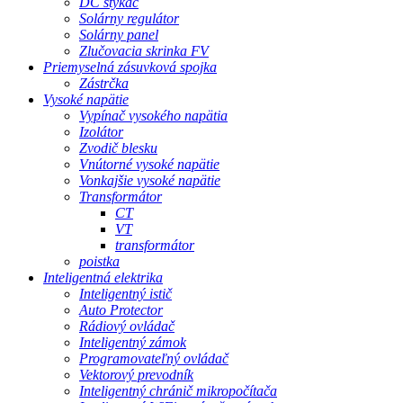
DC stýkač
Solárny regulátor
Solárny panel
Zlučovacia skrinka FV
Priemyselná zásuvková spojka
Zástrčka
Vysoké napätie
Vypínač vysokého napätia
Izolátor
Zvodič blesku
Vnútorné vysoké napätie
Vonkajšie vysoké napätie
Transformátor
CT
VT
transformátor
poistka
Inteligentná elektrika
Inteligentný istič
Auto Protector
Rádiový ovládač
Inteligentný zámok
Programovateľný ovládač
Vektorový prevodník
Inteligentný chránič mikropočítača