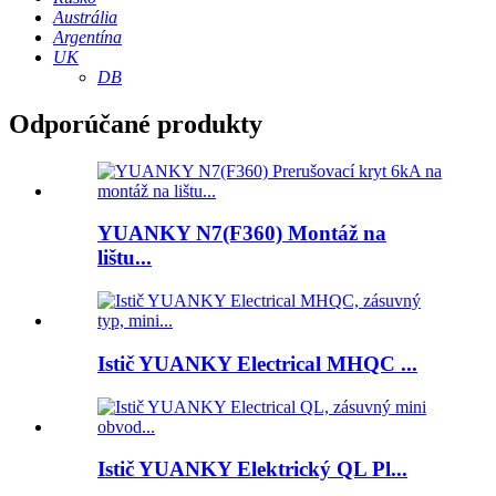
Austrália
Argentína
UK
DB
Odporúčané produkty
YUANKY N7(F360) Montáž na
lištu...
Istič YUANKY Electrical MHQC ...
Istič YUANKY Elektrický QL Pl...