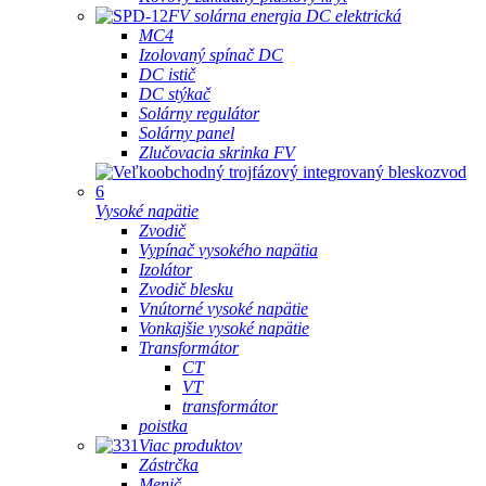
FV solárna energia DC elektrická
MC4
Izolovaný spínač DC
DC istič
DC stýkač
Solárny regulátor
Solárny panel
Zlučovacia skrinka FV
Vysoké napätie
Zvodič
Vypínač vysokého napätia
Izolátor
Zvodič blesku
Vnútorné vysoké napätie
Vonkajšie vysoké napätie
Transformátor
CT
VT
transformátor
poistka
Viac produktov
Zástrčka
Menič