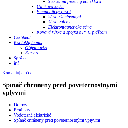
Svorka na piercing konektora
Uhlíková kefka
Pneumatický prvok
Séria rýchlospojok
Séria valcov
Elektromagnetická séria
Kovová rúrka a spojka s PVC plášťom
Certifikát
Kontaktujte nás
Objednávka
Kariéra
Správy
Iní
Kontaktujte nás
Spínač chránený pred poveternostnými
vplyvmi
Domov
Produkty
Vodotesné elektrické
Spínač chránený pred poveternostnými vplyvmi