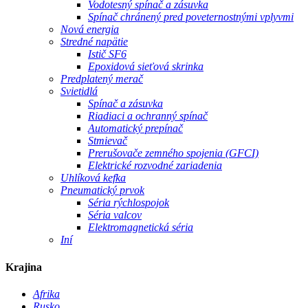
Vodotesný spínač a zásuvka
Spínač chránený pred poveternostnými vplyvmi
Nová energia
Stredné napätie
Istič SF6
Epoxidová sieťová skrinka
Predplatený merač
Svietidlá
Spínač a zásuvka
Riadiaci a ochranný spínač
Automatický prepínač
Stmievač
Prerušovače zemného spojenia (GFCI)
Elektrické rozvodné zariadenia
Uhlíková kefka
Pneumatický prvok
Séria rýchlospojok
Séria valcov
Elektromagnetická séria
Iní
Krajina
Afrika
Rusko