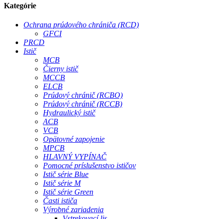
Kategórie
Ochrana prúdového chrániča (RCD)
GFCI
PRCD
Istič
MCB
Čierny istič
MCCB
ELCB
Prúdový chránič (RCBO)
Prúdový chránič (RCCB)
Hydraulický istič
ACB
VCB
Opätovné zapojenie
MPCB
HLAVNÝ VYPÍNAČ
Pomocné príslušenstvo ističov
Istič série Blue
Istič série M
Istič série Green
Časti ističa
Výrobné zariadenia
Vstrekovací lis