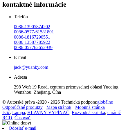
kontaktné informácie
Telefón
0086-13905874202
0086-0577-61581801
0086-18167290551
0086-13587785922
0086-057762652939
E-mail
jack@yuanky.com
Adresa
298 Weft 19 Road, centrum priemyselnej oblasti Yueqing,
Wenzhou, Zhejiang, Čína
© Autorské práva -2020 - 2026 Technická podpora:
globálne
Odporúčané produkty
-
Mapa stránok
-
Mobilná stránka
Istič
,
Lampa
,
HLAVNÝ VYPÍNAČ
,
Rozvodná skrinka
,
chránič
RCD
,
Časovač
,
Odoslať e-mail