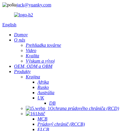
jack@yuanky.com
English
Domov
O nás
Prehliadka továrne
Video
Kvalita
Výskum a vývoj
OEM, ODM a OBM
Produkty
Krajina
Afrika
Rusko
Austrália
UK
DB
Ochrana prúdového chrániča (RCD)
Istič
MCB
Prúdový chránič (RCCB)
ELCB