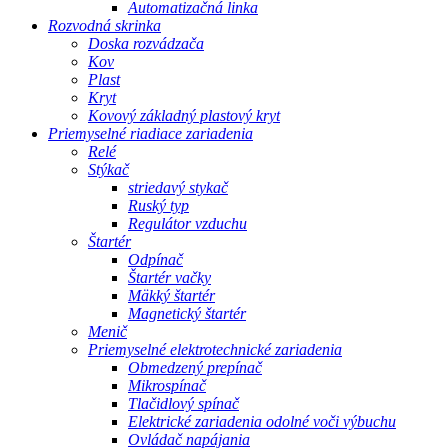
Automatizačná linka
Rozvodná skrinka
Doska rozvádzača
Kov
Plast
Kryt
Kovový základný plastový kryt
Priemyselné riadiace zariadenia
Relé
Stýkač
striedavý stykač
Ruský typ
Regulátor vzduchu
Štartér
Odpínač
Štartér vačky
Mäkký štartér
Magnetický štartér
Menič
Priemyselné elektrotechnické zariadenia
Obmedzený prepínač
Mikrospínač
Tlačidlový spínač
Elektrické zariadenia odolné voči výbuchu
Ovládač napájania