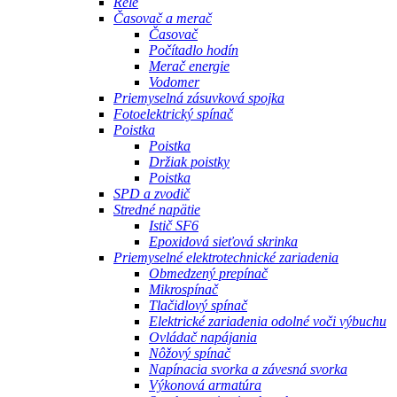
Relé
Časovač a merač
Časovač
Počítadlo hodín
Merač energie
Vodomer
Priemyselná zásuvková spojka
Fotoelektrický spínač
Poistka
Poistka
Držiak poistky
Poistka
SPD a zvodič
Stredné napätie
Istič SF6
Epoxidová sieťová skrinka
Priemyselné elektrotechnické zariadenia
Obmedzený prepínač
Mikrospínač
Tlačidlový spínač
Elektrické zariadenia odolné voči výbuchu
Ovládač napájania
Nôžový spínač
Napínacia svorka a závesná svorka
Výkonová armatúra