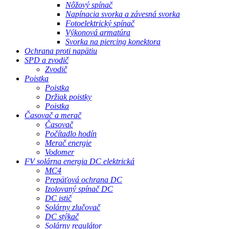
Nôžový spínač
Napínacia svorka a závesná svorka
Fotoelektrický spínač
Výkonová armatúra
Svorka na piercing konektora
Ochrana proti napätiu
SPD a zvodič
Zvodič
Poistka
Poistka
Držiak poistky
Poistka
Časovač a merač
Časovač
Počítadlo hodín
Merač energie
Vodomer
FV solárna energia DC elektrická
MC4
Prepäťová ochrana DC
Izolovaný spínač DC
DC istič
Solárny zlučovač
DC stýkač
Solárny regulátor