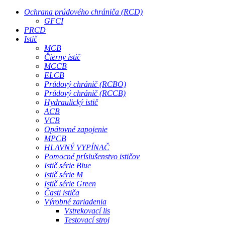
Ochrana prúdového chrániča (RCD)
GFCI
PRCD
Istič
MCB
Čierny istič
MCCB
ELCB
Prúdový chránič (RCBO)
Prúdový chránič (RCCB)
Hydraulický istič
ACB
VCB
Opätovné zapojenie
MPCB
HLAVNÝ VYPÍNAČ
Pomocné príslušenstvo ističov
Istič série Blue
Istič série M
Istič série Green
Časti ističa
Výrobné zariadenia
Vstrekovací lis
Testovací stroj