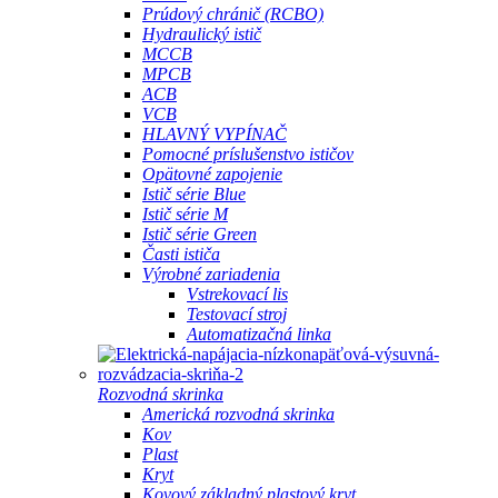
Prúdový chránič (RCBO)
Hydraulický istič
MCCB
MPCB
ACB
VCB
HLAVNÝ VYPÍNAČ
Pomocné príslušenstvo ističov
Opätovné zapojenie
Istič série Blue
Istič série M
Istič série Green
Časti ističa
Výrobné zariadenia
Vstrekovací lis
Testovací stroj
Automatizačná linka
Rozvodná skrinka
Americká rozvodná skrinka
Kov
Plast
Kryt
Kovový základný plastový kryt