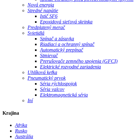
Nová energia
Stredné napätie
Istič SF6
Epoxidová sieťová skrinka
Predplatený merač
Svietidlá
Spínač a zásuvka
Riadiaci a ochranný spínač
Automatický prepínač
Stmievač
Prerušovače zemného spojenia (GFCI)
Elektrické rozvodné zariadenia
Uhlíková kefka
Pneumatický prvok
Séria rýchlospojok
Séria valcov
Elektromagnetická séria
Iní
Krajina
Afrika
Rusko
Austrália