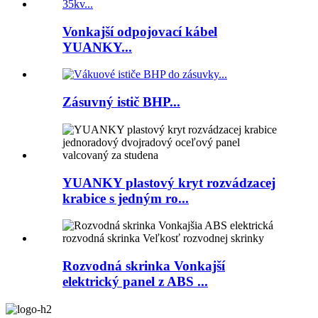
Vonkajší odpojovací kábel
YUANKY...
Zásuvný istič BHP...
YUANKY plastový kryt rozvádzacej
krabice s jedným ro...
Rozvodná skrinka Vonkajší
elektrický panel z ABS ...