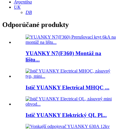
Argentína
UK
DB
Odporúčané produkty
YUANKY N7(F360) Montáž na
lištu...
Istič YUANKY Electrical MHQC ...
Istič YUANKY Elektrický QL Pl...