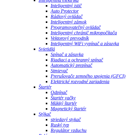
Inteligentná elektrika
Inteligentný istič
Auto Protector
Rádiový ovládač
Inteligentný zámok
Programovateľný ovládač
Inteligentný chránič mikropočítača
Vektorový prevodník
Inteligentný WiFi vypínač a zásuvka
Svietidlá
Spínač a zásuvka
Riadiaci a ochranný spínač
Automatický prepínač
Stmievač
Prerušovače zemného spojenia (GFCI)
Elektrické rozvodné zariadenia
Štartér
Odpínač
Štartér vačky
Mäkký štartér
Magnetický štartér
Stýkač
striedavý stykač
Ruský typ
Regulátor vzduchu