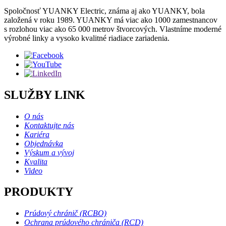
Spoločnosť YUANKY Electric, známa aj ako YUANKY, bola
založená v roku 1989. YUANKY má viac ako 1000 zamestnancov
s rozlohou viac ako 65 000 metrov štvorcových. Vlastníme moderné
výrobné linky a vysoko kvalitné riadiace zariadenia.
SLUŽBY LINK
O nás
Kontaktujte nás
Kariéra
Objednávka
Výskum a vývoj
Kvalita
Video
PRODUKTY
Prúdový chránič (RCBO)
Ochrana prúdového chrániča (RCD)