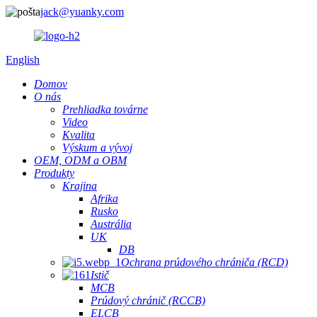
jack@yuanky.com
English
Domov
O nás
Prehliadka továrne
Video
Kvalita
Výskum a vývoj
OEM, ODM a OBM
Produkty
Krajina
Afrika
Rusko
Austrália
UK
DB
Ochrana prúdového chrániča (RCD)
Istič
MCB
Prúdový chránič (RCCB)
ELCB