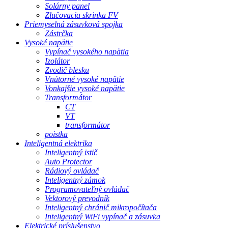
Solárny panel
Zlučovacia skrinka FV
Priemyselná zásuvková spojka
Zástrčka
Vysoké napätie
Vypínač vysokého napätia
Izolátor
Zvodič blesku
Vnútorné vysoké napätie
Vonkajšie vysoké napätie
Transformátor
CT
VT
transformátor
poistka
Inteligentná elektrika
Inteligentný istič
Auto Protector
Rádiový ovládač
Inteligentný zámok
Programovateľný ovládač
Vektorový prevodník
Inteligentný chránič mikropočítača
Inteligentný WiFi vypínač a zásuvka
Elektrické príslušenstvo