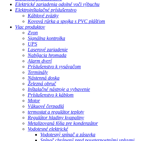
Elektrické zariadenia odolné voči výbuchu
Elektroinštalačné príslušenstvo
Káblové zväzky
Kovová rúrka a spojka s PVC plášťom
Viac produktov
Zvon
Signálna kontrolka
UPS
Laserové zariadenie
Nabíjacia hromada
Alarm dverí
Príslušenstvo k vysávačom
Terminály
Nástenná doska
Železná obruč
Inštalačné nástroje a vybavenie
Príslušenstvo k káblom
Motor
Vákuové čerpadlá
termostat a regulátor teploty
Regulátor hladiny kvapaliny
Metalizovaná fólia pre kondenzátor
Vodotesné elektrické
Vodotesný spínač a zásuvka
Spínač chránený pred poveternostnými vplyvmi