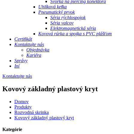
Svorka na piercing konektora
Uhlíková kefka
Pneumatický prvok
Séria rýchlospojok
Séria valcov
Elektromagnetická séria
Kovová rúrka a spojka s PVC plášťom
Certifikát
Kontaktujte nás
Objednávka
Kariéra
Správy
Iní
Kontaktujte nás
Kovový základný plastový kryt
Domov
Produkty
Rozvodná skrinka
Kovový základný plastový kryt
Kategórie