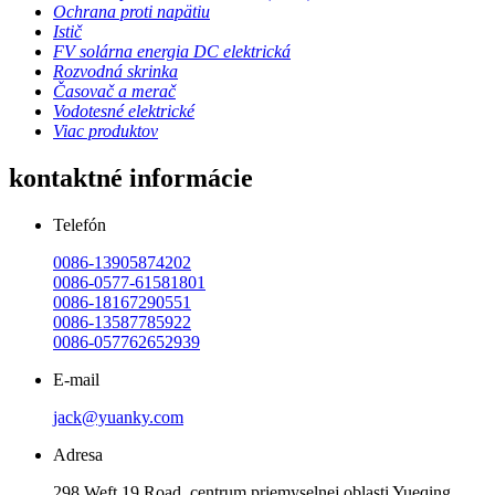
Ochrana proti napätiu
Istič
FV solárna energia DC elektrická
Rozvodná skrinka
Časovač a merač
Vodotesné elektrické
Viac produktov
kontaktné informácie
Telefón
0086-13905874202
0086-0577-61581801
0086-18167290551
0086-13587785922
0086-057762652939
E-mail
jack@yuanky.com
Adresa
298 Weft 19 Road, centrum priemyselnej oblasti Yueqing,