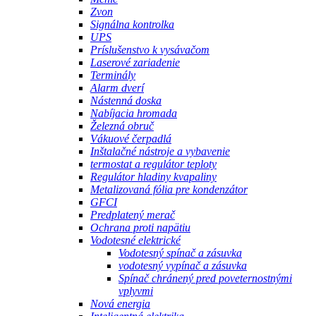
Zvon
Signálna kontrolka
UPS
Príslušenstvo k vysávačom
Laserové zariadenie
Terminály
Alarm dverí
Nástenná doska
Nabíjacia hromada
Železná obruč
Vákuové čerpadlá
Inštalačné nástroje a vybavenie
termostat a regulátor teploty
Regulátor hladiny kvapaliny
Metalizovaná fólia pre kondenzátor
GFCI
Predplatený merač
Ochrana proti napätiu
Vodotesné elektrické
Vodotesný spínač a zásuvka
vodotesný vypínač a zásuvka
Spínač chránený pred poveternostnými
vplyvmi
Nová energia