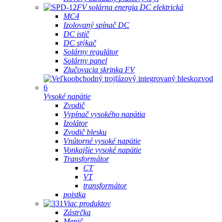
FV solárna energia DC elektrická
MC4
Izolovaný spínač DC
DC istič
DC stýkač
Solárny regulátor
Solárny panel
Zlučovacia skrinka FV
Vysoké napätie
Zvodič
Vypínač vysokého napätia
Izolátor
Zvodič blesku
Vnútorné vysoké napätie
Vonkajšie vysoké napätie
Transformátor
CT
VT
transformátor
poistka
Viac produktov
Zástrčka
Menič