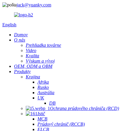
jack@yuanky.com
English
Domov
O nás
Prehliadka továrne
Video
Kvalita
Výskum a vývoj
OEM, ODM a OBM
Produkty
Krajina
Afrika
Rusko
Austrália
UK
DB
Ochrana prúdového chrániča (RCD)
Istič
MCB
Prúdový chránič (RCCB)
ELCB