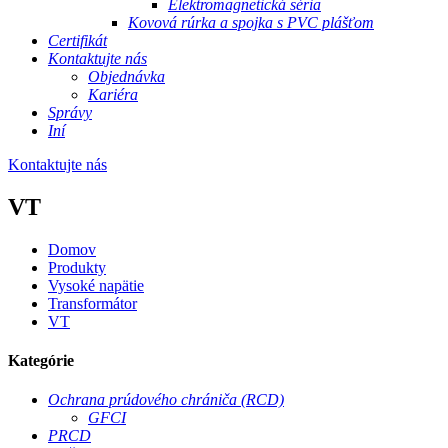
Elektromagnetická séria
Kovová rúrka a spojka s PVC plášťom
Certifikát
Kontaktujte nás
Objednávka
Kariéra
Správy
Iní
Kontaktujte nás
VT
Domov
Produkty
Vysoké napätie
Transformátor
VT
Kategórie
Ochrana prúdového chrániča (RCD)
GFCI
PRCD