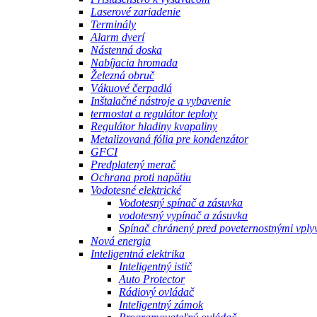
Laserové zariadenie
Terminály
Alarm dverí
Nástenná doska
Nabíjacia hromada
Železná obruč
Vákuové čerpadlá
Inštalačné nástroje a vybavenie
termostat a regulátor teploty
Regulátor hladiny kvapaliny
Metalizovaná fólia pre kondenzátor
GFCI
Predplatený merač
Ochrana proti napätiu
Vodotesné elektrické
Vodotesný spínač a zásuvka
vodotesný vypínač a zásuvka
Spínač chránený pred poveternostnými vply
Nová energia
Inteligentná elektrika
Inteligentný istič
Auto Protector
Rádiový ovládač
Inteligentný zámok