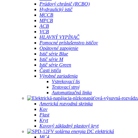
Prúdový chránič (RCBO)
Hydraulický istič
MCCB
MPCB
ACB
VCB
HLAVNÝ VYPÍNAČ
Pomocné príslušenstvo ističov
Opätovné zapojenie
Istič série Blue
Istič série M
Istič série Green
Časti ističa
Výrobné zariadenia
Vstrekovací lis
Testovací stroj
Automatizačná linka
Americká rozvodná skrinka
Kov
Plast
Kryt
Kovový základný plastový kryt
FV solárna energia DC elektrická
MC4