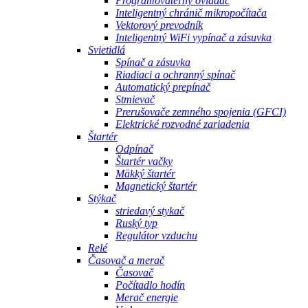
Programovateľný ovládač
Inteligentný chránič mikropočítača
Vektorový prevodník
Inteligentný WiFi vypínač a zásuvka
Svietidlá
Spínač a zásuvka
Riadiaci a ochranný spínač
Automatický prepínač
Stmievač
Prerušovače zemného spojenia (GFCI)
Elektrické rozvodné zariadenia
Štartér
Odpínač
Štartér vačky
Mäkký štartér
Magnetický štartér
Stýkač
striedavý stykač
Ruský typ
Regulátor vzduchu
Relé
Časovač a merač
Časovač
Počítadlo hodín
Merač energie