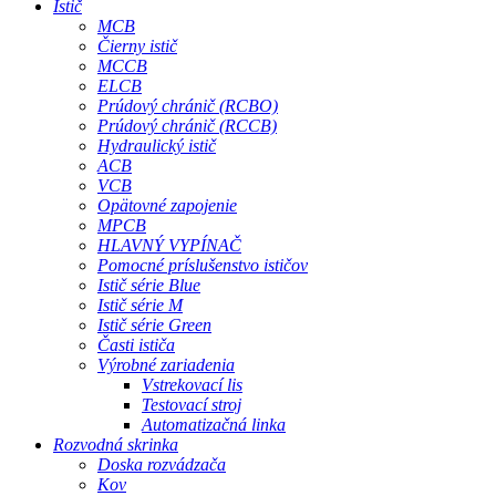
Istič
MCB
Čierny istič
MCCB
ELCB
Prúdový chránič (RCBO)
Prúdový chránič (RCCB)
Hydraulický istič
ACB
VCB
Opätovné zapojenie
MPCB
HLAVNÝ VYPÍNAČ
Pomocné príslušenstvo ističov
Istič série Blue
Istič série M
Istič série Green
Časti ističa
Výrobné zariadenia
Vstrekovací lis
Testovací stroj
Automatizačná linka
Rozvodná skrinka
Doska rozvádzača
Kov