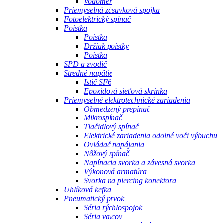
Vodomer
Priemyselná zásuvková spojka
Fotoelektrický spínač
Poistka
Poistka
Držiak poistky
Poistka
SPD a zvodič
Stredné napätie
Istič SF6
Epoxidová sieťová skrinka
Priemyselné elektrotechnické zariadenia
Obmedzený prepínač
Mikrospínač
Tlačidlový spínač
Elektrické zariadenia odolné voči výbuchu
Ovládač napájania
Nôžový spínač
Napínacia svorka a závesná svorka
Výkonová armatúra
Svorka na piercing konektora
Uhlíková kefka
Pneumatický prvok
Séria rýchlospojok
Séria valcov