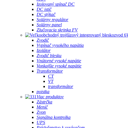
Izolovaný spínač DC
DC istič
DC stýkač
Solárny regulátor
Solárny panel
Zlučovacia skrinka FV
Zvodič
Vypínač vysokého napätia
Izolátor
Zvodič blesku
Vnútorné vysoké napätie
Vonkajšie vysoké napätie
Transformátor
CT
VT
transformátor
poistka
Viac produktov
Zástrčka
Menič
Zvon
Signálna kontrolka
UPS
Príslušenstvo k vysávačom