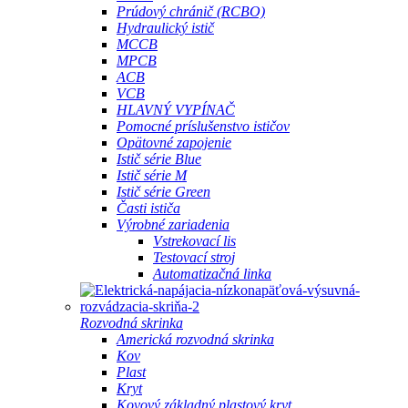
Prúdový chránič (RCBO)
Hydraulický istič
MCCB
MPCB
ACB
VCB
HLAVNÝ VYPÍNAČ
Pomocné príslušenstvo ističov
Opätovné zapojenie
Istič série Blue
Istič série M
Istič série Green
Časti ističa
Výrobné zariadenia
Vstrekovací lis
Testovací stroj
Automatizačná linka
Rozvodná skrinka
Americká rozvodná skrinka
Kov
Plast
Kryt
Kovový základný plastový kryt