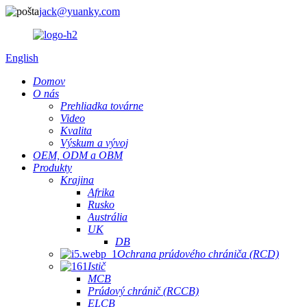
jack@yuanky.com
English
Domov
O nás
Prehliadka továrne
Video
Kvalita
Výskum a vývoj
OEM, ODM a OBM
Produkty
Krajina
Afrika
Rusko
Austrália
UK
DB
Ochrana prúdového chrániča (RCD)
Istič
MCB
Prúdový chránič (RCCB)
ELCB