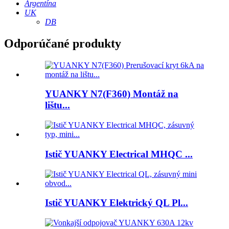
Argentína
UK
DB
Odporúčané produkty
YUANKY N7(F360) Montáž na
lištu...
Istič YUANKY Electrical MHQC ...
Istič YUANKY Elektrický QL Pl...