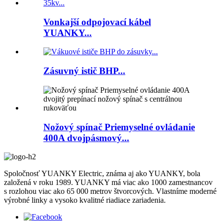
Vonkajší odpojovací kábel
YUANKY...
Zásuvný istič BHP...
Nožový spínač Priemyselné ovládanie
400A dvojpásmový...
Spoločnosť YUANKY Electric, známa aj ako YUANKY, bola
založená v roku 1989. YUANKY má viac ako 1000 zamestnancov
s rozlohou viac ako 65 000 metrov štvorcových. Vlastníme moderné
výrobné linky a vysoko kvalitné riadiace zariadenia.