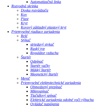
Automatizačná linka
Rozvodná skrinka
Doska rozvádzača
Kov
Plast
Kryt
Kovový základný plastový kryt
Priemyselné riadiace zariadenia
Relé
Stýkač
striedavý stykač
Ruský typ
Regulátor vzduchu
Štartér
Odpínač
Štartér vačky
Mäkký štartér
Magnetický štartér
Menič
Priemyselné elektrotechnické zariadenia
Obmedzený prepínač
Mikrospínač
Tlačidlový spínač
Elektrické zariadenia odolné voči výbuchu
Ovládač napájania