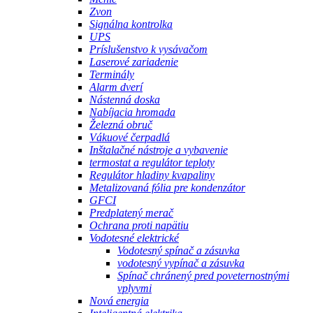
Zvon
Signálna kontrolka
UPS
Príslušenstvo k vysávačom
Laserové zariadenie
Terminály
Alarm dverí
Nástenná doska
Nabíjacia hromada
Železná obruč
Vákuové čerpadlá
Inštalačné nástroje a vybavenie
termostat a regulátor teploty
Regulátor hladiny kvapaliny
Metalizovaná fólia pre kondenzátor
GFCI
Predplatený merač
Ochrana proti napätiu
Vodotesné elektrické
Vodotesný spínač a zásuvka
vodotesný vypínač a zásuvka
Spínač chránený pred poveternostnými
vplyvmi
Nová energia