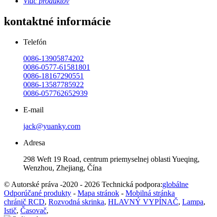
Viac produktov
kontaktné informácie
Telefón
0086-13905874202
0086-0577-61581801
0086-18167290551
0086-13587785922
0086-057762652939
E-mail
jack@yuanky.com
Adresa
298 Weft 19 Road, centrum priemyselnej oblasti Yueqing,
Wenzhou, Zhejiang, Čína
© Autorské práva -2020 - 2026 Technická podpora:
globálne
Odporúčané produkty
-
Mapa stránok
-
Mobilná stránka
chránič RCD
,
Rozvodná skrinka
,
HLAVNÝ VYPÍNAČ
,
Lampa
,
Istič
,
Časovač
,