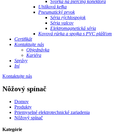
Svorka na piercing konektora
Uhlíková kefka
Pneumatický prvok
Séria rýchlospojok
Séria valcov
Elektromagnetická séria
Kovová rúrka a spojka s PVC plášťom
Certifikát
Kontaktujte nás
Objednávka
Kariéra
Správy
Iní
Kontaktujte nás
Nôžový spínač
Domov
Produkty
Priemyselné elektrotechnické zariadenia
Nôžový spínač
Kategórie