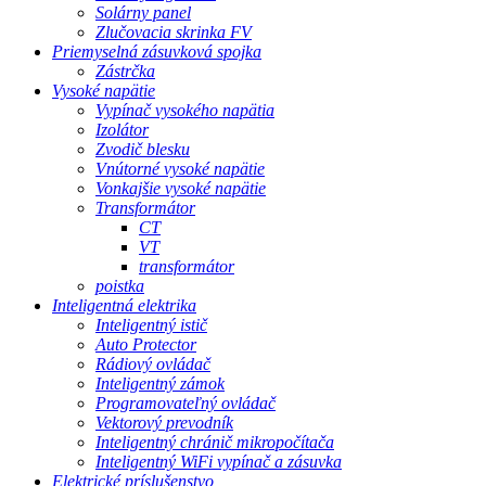
Solárny panel
Zlučovacia skrinka FV
Priemyselná zásuvková spojka
Zástrčka
Vysoké napätie
Vypínač vysokého napätia
Izolátor
Zvodič blesku
Vnútorné vysoké napätie
Vonkajšie vysoké napätie
Transformátor
CT
VT
transformátor
poistka
Inteligentná elektrika
Inteligentný istič
Auto Protector
Rádiový ovládač
Inteligentný zámok
Programovateľný ovládač
Vektorový prevodník
Inteligentný chránič mikropočítača
Inteligentný WiFi vypínač a zásuvka
Elektrické príslušenstvo