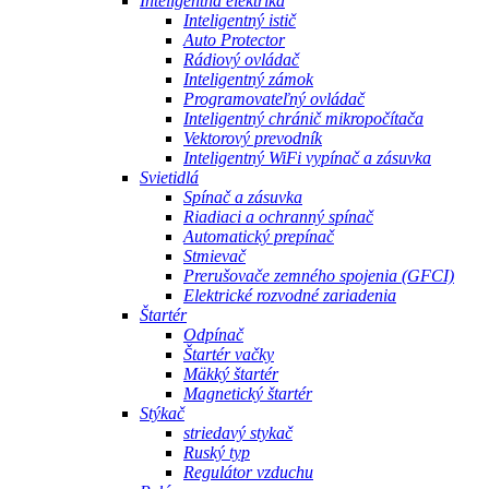
Inteligentná elektrika
Inteligentný istič
Auto Protector
Rádiový ovládač
Inteligentný zámok
Programovateľný ovládač
Inteligentný chránič mikropočítača
Vektorový prevodník
Inteligentný WiFi vypínač a zásuvka
Svietidlá
Spínač a zásuvka
Riadiaci a ochranný spínač
Automatický prepínač
Stmievač
Prerušovače zemného spojenia (GFCI)
Elektrické rozvodné zariadenia
Štartér
Odpínač
Štartér vačky
Mäkký štartér
Magnetický štartér
Stýkač
striedavý stykač
Ruský typ
Regulátor vzduchu