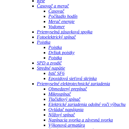
Relé
Časovač a merač
Časovač
Počítadlo hodín
Merač energie
Vodomer
Priemyselná zásuvková spojka
Fotoelektrický spínač
Poistka
Poistka
Držiak poistky
Poistka
SPD a zvodič
Stredné napätie
Istič SF6
Epoxidová sieťová skrinka
Priemyselné elektrotechnické zariadenia
Obmedzený prepínač
Mikrospínač
Tlačidlový spínač
Elektrické zariadenia odolné voči výbuchu
Ovládač napájania
Nôžový spínač
Napínacia svorka a závesná svorka
Výkonová armatúra