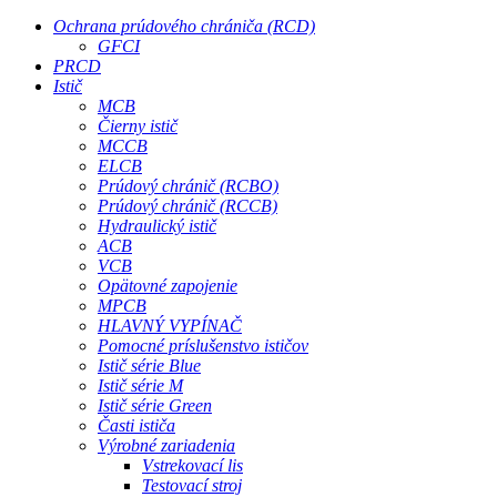
Ochrana prúdového chrániča (RCD)
GFCI
PRCD
Istič
MCB
Čierny istič
MCCB
ELCB
Prúdový chránič (RCBO)
Prúdový chránič (RCCB)
Hydraulický istič
ACB
VCB
Opätovné zapojenie
MPCB
HLAVNÝ VYPÍNAČ
Pomocné príslušenstvo ističov
Istič série Blue
Istič série M
Istič série Green
Časti ističa
Výrobné zariadenia
Vstrekovací lis
Testovací stroj