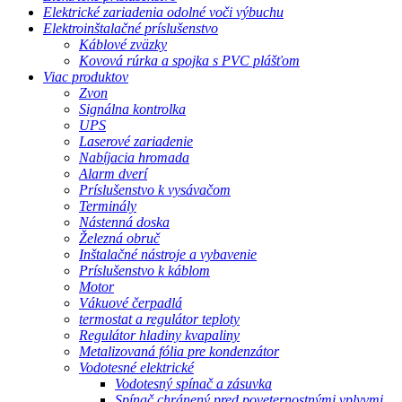
Elektrické zariadenia odolné voči výbuchu
Elektroinštalačné príslušenstvo
Káblové zväzky
Kovová rúrka a spojka s PVC plášťom
Viac produktov
Zvon
Signálna kontrolka
UPS
Laserové zariadenie
Nabíjacia hromada
Alarm dverí
Príslušenstvo k vysávačom
Terminály
Nástenná doska
Železná obruč
Inštalačné nástroje a vybavenie
Príslušenstvo k káblom
Motor
Vákuové čerpadlá
termostat a regulátor teploty
Regulátor hladiny kvapaliny
Metalizovaná fólia pre kondenzátor
Vodotesné elektrické
Vodotesný spínač a zásuvka
Spínač chránený pred poveternostnými vplyvmi