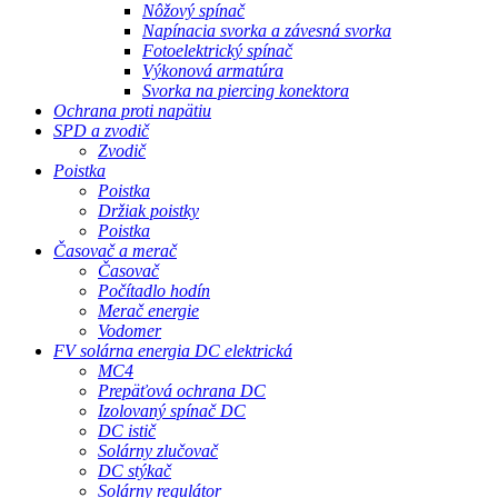
Nôžový spínač
Napínacia svorka a závesná svorka
Fotoelektrický spínač
Výkonová armatúra
Svorka na piercing konektora
Ochrana proti napätiu
SPD a zvodič
Zvodič
Poistka
Poistka
Držiak poistky
Poistka
Časovač a merač
Časovač
Počítadlo hodín
Merač energie
Vodomer
FV solárna energia DC elektrická
MC4
Prepäťová ochrana DC
Izolovaný spínač DC
DC istič
Solárny zlučovač
DC stýkač
Solárny regulátor