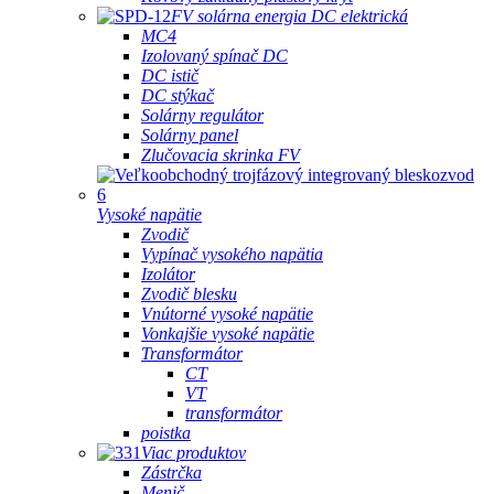
FV solárna energia DC elektrická
MC4
Izolovaný spínač DC
DC istič
DC stýkač
Solárny regulátor
Solárny panel
Zlučovacia skrinka FV
Vysoké napätie
Zvodič
Vypínač vysokého napätia
Izolátor
Zvodič blesku
Vnútorné vysoké napätie
Vonkajšie vysoké napätie
Transformátor
CT
VT
transformátor
poistka
Viac produktov
Zástrčka
Menič