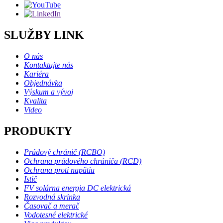
SLUŽBY LINK
O nás
Kontaktujte nás
Kariéra
Objednávka
Výskum a vývoj
Kvalita
Video
PRODUKTY
Prúdový chránič (RCBO)
Ochrana prúdového chrániča (RCD)
Ochrana proti napätiu
Istič
FV solárna energia DC elektrická
Rozvodná skrinka
Časovač a merač
Vodotesné elektrické