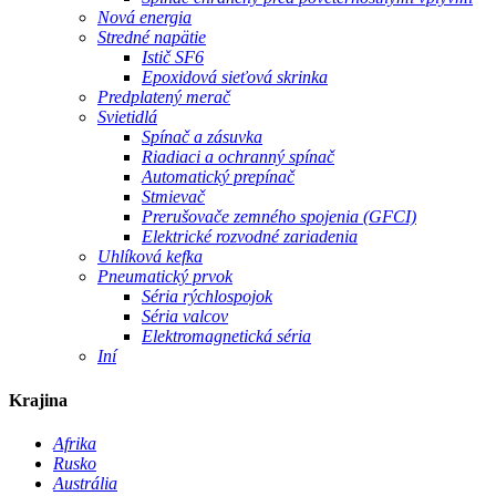
Nová energia
Stredné napätie
Istič SF6
Epoxidová sieťová skrinka
Predplatený merač
Svietidlá
Spínač a zásuvka
Riadiaci a ochranný spínač
Automatický prepínač
Stmievač
Prerušovače zemného spojenia (GFCI)
Elektrické rozvodné zariadenia
Uhlíková kefka
Pneumatický prvok
Séria rýchlospojok
Séria valcov
Elektromagnetická séria
Iní
Krajina
Afrika
Rusko
Austrália