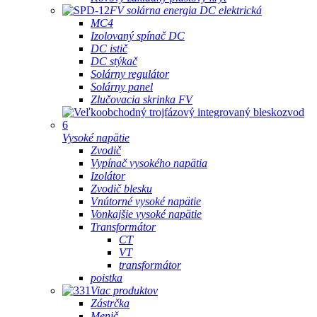
FV solárna energia DC elektrická
MC4
Izolovaný spínač DC
DC istič
DC stýkač
Solárny regulátor
Solárny panel
Zlučovacia skrinka FV
Vysoké napätie
Zvodič
Vypínač vysokého napätia
Izolátor
Zvodič blesku
Vnútorné vysoké napätie
Vonkajšie vysoké napätie
Transformátor
CT
VT
transformátor
poistka
Viac produktov
Zástrčka
Menič