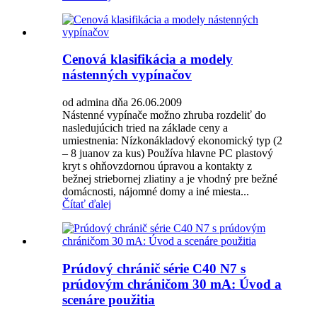
Cenová klasifikácia a modely
nástenných vypínačov
od admina dňa 26.06.2009
Nástenné vypínače možno zhruba rozdeliť do
nasledujúcich tried na základe ceny a
umiestnenia: Nízkonákladový ekonomický typ (2
– 8 juanov za kus) Používa hlavne PC plastový
kryt s ohňovzdornou úpravou a kontakty z
bežnej striebornej zliatiny a je vhodný pre bežné
domácnosti, nájomné domy a iné miesta...
Čítať ďalej
Prúdový chránič série C40 N7 s
prúdovým chráničom 30 mA: Úvod a
scenáre použitia