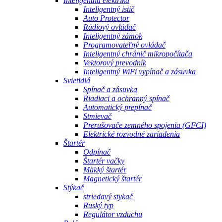
Inteligentná elektrika
Inteligentný istič
Auto Protector
Rádiový ovládač
Inteligentný zámok
Programovateľný ovládač
Inteligentný chránič mikropočítača
Vektorový prevodník
Inteligentný WiFi vypínač a zásuvka
Svietidlá
Spínač a zásuvka
Riadiaci a ochranný spínač
Automatický prepínač
Stmievač
Prerušovače zemného spojenia (GFCI)
Elektrické rozvodné zariadenia
Štartér
Odpínač
Štartér vačky
Mäkký štartér
Magnetický štartér
Stýkač
striedavý stykač
Ruský typ
Regulátor vzduchu