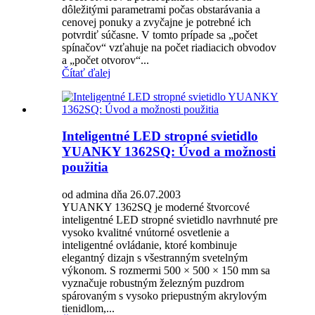
dôležitými parametrami počas obstarávania a
cenovej ponuky a zvyčajne je potrebné ich
potvrdiť súčasne. V tomto prípade sa „počet
spínačov“ vzťahuje na počet riadiacich obvodov
a „počet otvorov“...
Čítať ďalej
Inteligentné LED stropné svietidlo
YUANKY 1362SQ: Úvod a možnosti
použitia
od admina dňa 26.07.2003
YUANKY 1362SQ je moderné štvorcové
inteligentné LED stropné svietidlo navrhnuté pre
vysoko kvalitné vnútorné osvetlenie a
inteligentné ovládanie, ktoré kombinuje
elegantný dizajn s všestranným svetelným
výkonom. S rozmermi 500 × 500 × 150 mm sa
vyznačuje robustným železným puzdrom
spárovaným s vysoko priepustným akrylovým
tienidlom,...