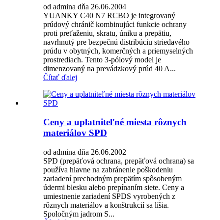
od admina dňa 26.06.2004
YUANKY C40 N7 RCBO je integrovaný
prúdový chránič kombinujúci funkcie ochrany
proti preťaženiu, skratu, úniku a prepätiu,
navrhnutý pre bezpečnú distribúciu striedavého
prúdu v obytných, komerčných a priemyselných
prostrediach. Tento 3-pólový model je
dimenzovaný na prevádzkový prúd 40 A...
Čítať ďalej
Ceny a uplatniteľné miesta rôznych
materiálov SPD
od admina dňa 26.06.2002
SPD (prepäťová ochrana, prepäťová ochrana) sa
používa hlavne na zabránenie poškodeniu
zariadení prechodným prepätím spôsobeným
údermi blesku alebo prepínaním siete. Ceny a
umiestnenie zariadení SPDS vyrobených z
rôznych materiálov a konštrukcií sa líšia.
Spoločným jadrom S...