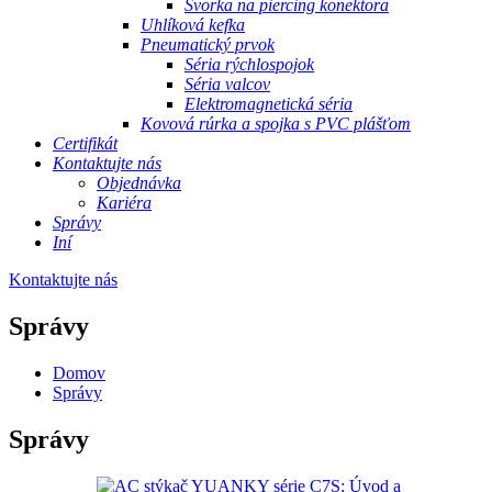
Svorka na piercing konektora
Uhlíková kefka
Pneumatický prvok
Séria rýchlospojok
Séria valcov
Elektromagnetická séria
Kovová rúrka a spojka s PVC plášťom
Certifikát
Kontaktujte nás
Objednávka
Kariéra
Správy
Iní
Kontaktujte nás
Správy
Domov
Správy
Správy