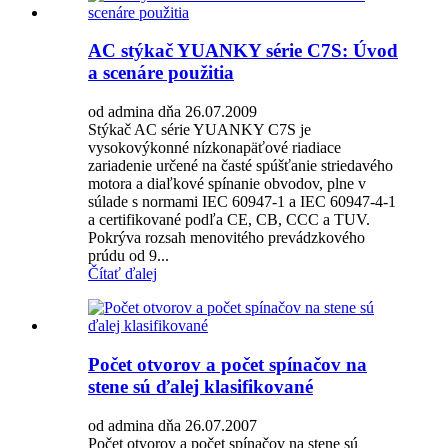
AC stýkač YUANKY série C7S: Úvod
a scenáre použitia
od admina dňa 26.07.2009
Stýkač AC série YUANKY C7S je
vysokovýkonné nízkonapäťové riadiace
zariadenie určené na časté spúšťanie striedavého
motora a diaľkové spínanie obvodov, plne v
súlade s normami IEC 60947-1 a IEC 60947-4-1
a certifikované podľa CE, CB, CCC a TUV.
Pokrýva rozsah menovitého prevádzkového
prúdu od 9...
Čítať ďalej
Počet otvorov a počet spínačov na
stene sú ďalej klasifikované
od admina dňa 26.07.2007
Počet otvorov a počet spínačov na stene sú