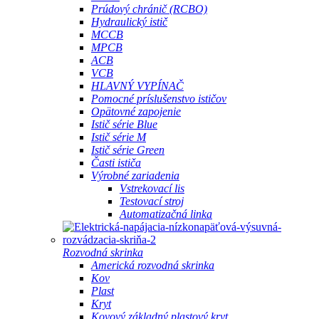
Prúdový chránič (RCBO)
Hydraulický istič
MCCB
MPCB
ACB
VCB
HLAVNÝ VYPÍNAČ
Pomocné príslušenstvo ističov
Opätovné zapojenie
Istič série Blue
Istič série M
Istič série Green
Časti ističa
Výrobné zariadenia
Vstrekovací lis
Testovací stroj
Automatizačná linka
Rozvodná skrinka
Americká rozvodná skrinka
Kov
Plast
Kryt
Kovový základný plastový kryt