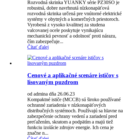
Rozvodná skrinka YUANKY série PZ30SO je
robustná, dobre navrhnutá nízkonapäťová
rozvodná skrinka určená pre vnútorné elektrické
systémy v obytných a komerčných priestoroch.
Vyrobená z vysoko kvalitnej za studena
valcovanej ocele poskytuje vynikajúcu
mechanickú pevnosť a odolnosť proti nárazu,
čím zabezpečuje...
Čítať ďalej
Cenové a aplikačné scenáre ističov s
lisovaným puzdrom
od admina dňa 26.06.23
Kompaktné ističe (MCCB) sú široko používané
ochranné zariadenia v nízkonapäťových
distribučných systémoch. Používajú sa hlavne na
zabezpečenie ochrany vedení a zariadení pred
preťažením, skratom a podpätím a majú tiež
funkciu izolácie zdrojov energie. Ich cena je
značne n...
Čítať ďalej