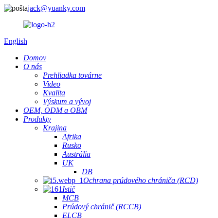
jack@yuanky.com
English
Domov
O nás
Prehliadka továrne
Video
Kvalita
Výskum a vývoj
OEM, ODM a OBM
Produkty
Krajina
Afrika
Rusko
Austrália
UK
DB
Ochrana prúdového chrániča (RCD)
Istič
MCB
Prúdový chránič (RCCB)
ELCB