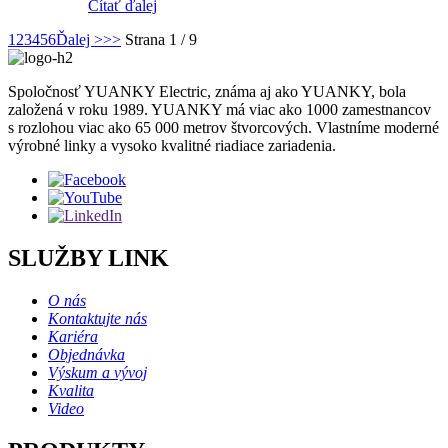
Čítať ďalej
1
2
3
4
5
6
Ďalej >
>>
Strana 1 / 9
Spoločnosť YUANKY Electric, známa aj ako YUANKY, bola
založená v roku 1989. YUANKY má viac ako 1000 zamestnancov
s rozlohou viac ako 65 000 metrov štvorcových. Vlastníme moderné
výrobné linky a vysoko kvalitné riadiace zariadenia.
SLUŽBY LINK
O nás
Kontaktujte nás
Kariéra
Objednávka
Výskum a vývoj
Kvalita
Video