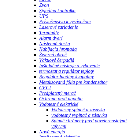
Zvon
Signálna kontrolka
UPS
Príslušenstvo k vysávačom
Laserové zariadenie
Terminály
Alarm dverí
Nástenná doska
Nabíjacia hromada
Železná obruč
Vákuové čerpadlá
Inštalačné nástroje a vybavenie
termostat a regulátor teploty
Regulátor hladiny kvapaliny
Metalizovaná fólia pre kondenzátor
GFCI
Predplatený merač
Ochrana proti napätiu
Vodotesné elektrické
Vodotesný spínač a zásuvka
vodotesný vypínač a zásuvka
Spínač chránený pred poveternostnými
vplyvmi
Nová energia