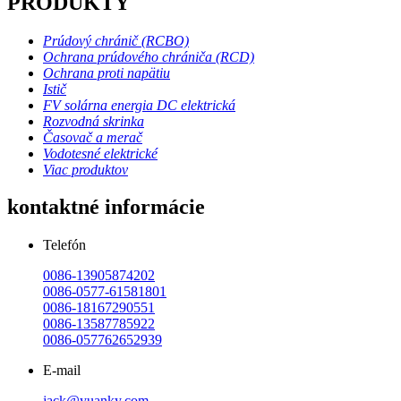
PRODUKTY
Prúdový chránič (RCBO)
Ochrana prúdového chrániča (RCD)
Ochrana proti napätiu
Istič
FV solárna energia DC elektrická
Rozvodná skrinka
Časovač a merač
Vodotesné elektrické
Viac produktov
kontaktné informácie
Telefón
0086-13905874202
0086-0577-61581801
0086-18167290551
0086-13587785922
0086-057762652939
E-mail
jack@yuanky.com