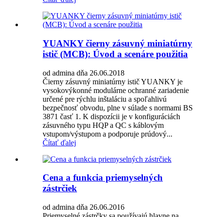
YUANKY čierny zásuvný miniatúrny
istič (MCB): Úvod a scenáre použitia
od admina dňa 26.06.2018
Čierny zásuvný miniatúrny istič YUANKY je
vysokovýkonné modulárne ochranné zariadenie
určené pre rýchlu inštaláciu a spoľahlivú
bezpečnosť obvodu, plne v súlade s normami BS
3871 časť 1. K dispozícii je v konfiguráciách
zásuvného typu HQP a QC s káblovým
vstupom/výstupom a podporuje prúdový...
Čítať ďalej
Cena a funkcia priemyselných
zástrčiek
od admina dňa 26.06.2016
Priemyselné zástrčky sa používajú hlavne na