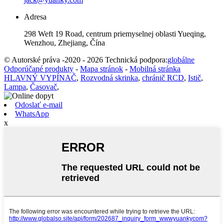
Adresa
298 Weft 19 Road, centrum priemyselnej oblasti Yueqing,
Wenzhou, Zhejiang, Čína
© Autorské práva -2020 - 2026 Technická podpora:
globálne
Odporúčané produkty
-
Mapa stránok
-
Mobilná stránka
HLAVNÝ VYPÍNAČ
,
Rozvodná skrinka
,
chránič RCD
,
Istič
,
Lampa
,
Časovač
,
Odoslať e-mail
WhatsApp
x