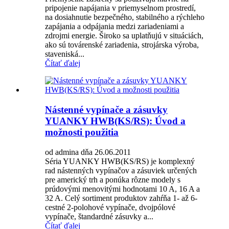
pripojenie napájania v priemyselnom prostredí,
na dosiahnutie bezpečného, ​​stabilného a rýchleho
zapájania a odpájania medzi zariadeniami a
zdrojmi energie. Široko sa uplatňujú v situáciách,
ako sú továrenské zariadenia, strojárska výroba,
staveniská...
Čítať ďalej
Nástenné vypínače a zásuvky
YUANKY HWB(KS/RS): Úvod a
možnosti použitia
od admina dňa 26.06.2011
Séria YUANKY HWB(KS/RS) je komplexný
rad nástenných vypínačov a zásuviek určených
pre americký trh a ponúka rôzne modely s
prúdovými menovitými hodnotami 10 A, 16 A a
32 A. Celý sortiment produktov zahŕňa 1- až 6-
cestné 2-polohové vypínače, dvojpólové
vypínače, štandardné zásuvky a...
Čítať ďalej