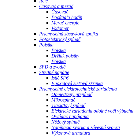
Relé
Časovač a merač
Časovač
Počítadlo hodín
Merač energie
Vodomer
Priemyselná zásuvková spojka
Fotoelektrický spínač
Poistka
Poistka
Držiak poistky
Poistka
SPD a zvodič
Stredné napätie
Istič SF6
Epoxidová sieťová skrinka
Priemyselné elektrotechnické zariadenia
Obmedzený prepínač
Mikrospínač
Tlačidlový spínač
Elektrické zariadenia odolné voči výbuchu
Ovládač napájania
Nôžový spínač
Napínacia svorka a závesná svorka
Výkonová armatúra